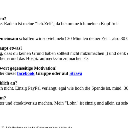
gen?
te. Radeln ist meine "Ich-Zeit", da bekomme ich meinen Kopf frei.
emeinsam
schaffen wir so viel mehr! 30 Minuten deiner Zeit - also 3
haupt etwas?
rig, dass du keinen Grund haben solltest nicht mitzumachen ;) und den
es Thema und das Hospiz aufmerksam zu machen <3
hwort gegenseitige Motivation!
der dieser
facebook
Gruppe oder auf
Strava
klich an?
ch nicht. Einzig PayPal verlangt, egal wie hoch die Spende ist, mind. 
ann?
er und attraktiver zu machen.
Mein "Lohn" ist einzig und allein zu se