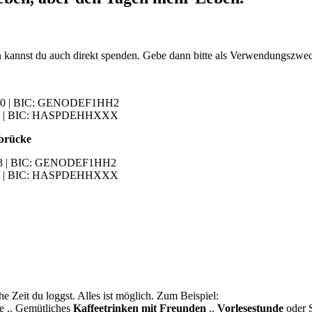
nn kannst du auch direkt spenden. Gebe dann bitte als Verwendungszwe
1 00 | BIC: GENODEF1HH2
7 87 | BIC: HASPDEHHXXX
nbrücke
 33 | BIC: GENODEF1HH2
1 10 | BIC: HASPDEHHXXX
e Zeit du loggst. Alles ist möglich. Zum Beispiel:
e .. Gemütliches
Kaffeetrinken mit Freunden
..
Vorlesestunde
oder S