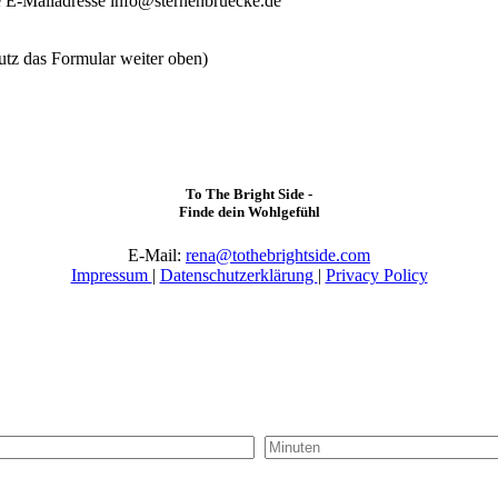
ie E-Mailadresse info@sternenbruecke.de
nutz das Formular weiter oben)
To The Bright Side -
Finde dein Wohlgefühl
E-Mail:
rena@tothebrightside.com
Impressum
|
Datenschutzerklärung
|
Privacy Policy