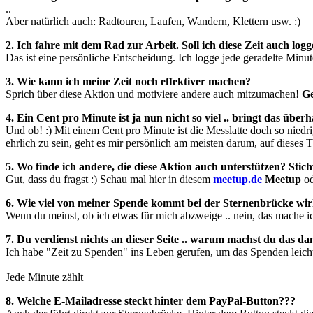
..
Aber natürlich auch: Radtouren, Laufen, Wandern, Klettern usw. :)
2. Ich fahre mit dem Rad zur Arbeit. Soll ich diese Zeit auch log
Das ist eine persönliche Entscheidung. Ich logge jede geradelte Minu
3. Wie kann ich meine Zeit noch effektiver machen?
Sprich über diese Aktion und motiviere andere auch mitzumachen!
G
4. Ein Cent pro Minute ist ja nun nicht so viel .. bringt das über
Und ob! :) Mit einem Cent pro Minute ist die Messlatte doch so nied
ehrlich zu sein, geht es mir persönlich am meisten darum, auf dies
5. Wo finde ich andere, die diese Aktion auch unterstützen? Stic
Gut, dass du fragst :) Schau mal hier in
diesem
meetup.de
Meetup
o
6. Wie viel von meiner Spende kommt bei der Sternenbrücke wir
Wenn du meinst, ob ich etwas für mich abzweige .. nein, das mache i
7. Du verdienst nichts an dieser Seite .. warum machst du das d
Ich habe "Zeit zu Spenden" ins Leben gerufen, um das Spenden leicht
Jede Minute zählt
8. Welche E-Mailadresse steckt hinter dem PayPal-Button???