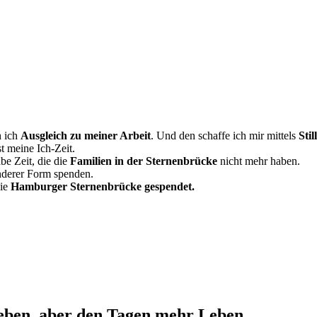
h ich
Ausgleich zu meiner Arbeit
. Und den schaffe ich mir mittels
Sti
st meine Ich-Zeit.
be Zeit, die die
Familien in der Sternenbrücke
nicht mehr haben.
anderer Form spenden.
die
Hamburger Sternenbrücke
gespendet.
eben, aber den
Tagen mehr Leben.