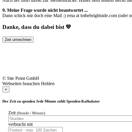
Auch der führt direkt zur Sternenbrücke. Hinter dem Button steckt d
9. Meine Frage wurde nicht beantwortet ...
Dann schick mir doch eine Mail :) rena at tothebrightside.com (oder 
Danke, dass du dabei bist
💛
Zeit umrechnen
© Site Point GmbH
Webseiten brauchen Helden
×
Der Zeit zu spenden
Jede Minute zählt
Spenden-Kalkulator
Zeit
(Stunde / Minute)
verbracht mit