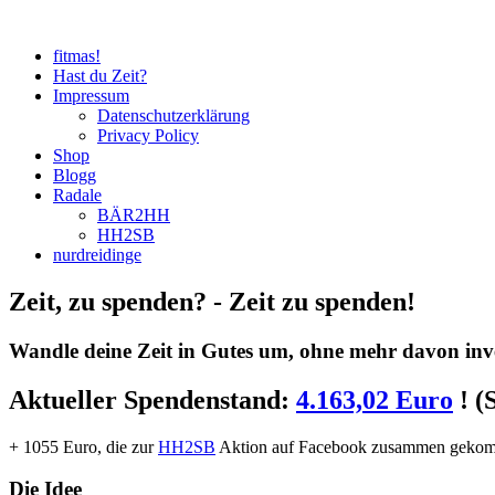
fitmas!
Hast du Zeit?
Impressum
Datenschutzerklärung
Privacy Policy
Shop
Blogg
Radale
BÄR2HH
HH2SB
nurdreidinge
Zeit
, zu spenden? - Zeit
zu spenden
!
Wandle deine Zeit in
Gutes
um, ohne mehr davon inve
Aktueller Spendenstand:
4.163,02 Euro
! (
+ 1055 Euro, die zur
HH2SB
Aktion auf Facebook zusammen gekomm
Die Idee